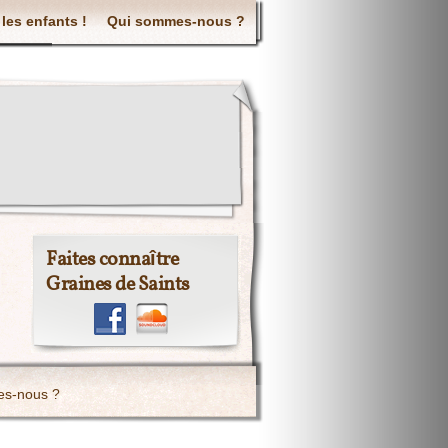
 les enfants !
Qui sommes-nous ?
Faites connaître
Graines de Saints
s-nous ?